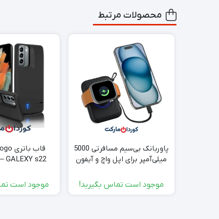
محصولات مرتبط
پاوربانک بی‌سیم مسافرتی 5000
میلی‌آمپر برای اپل واچ و آیفون
4800mAH – GALEXY s22
استوک
موجود است تماس بگیرید!
موجود است تما