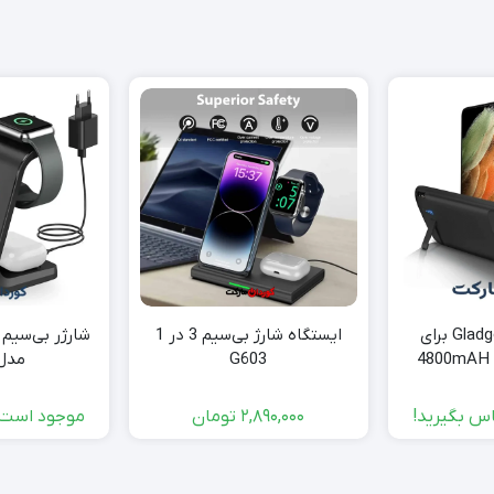
قاب باتری Gladgogo برای
ایستگاه شارژ بی‌سیم 3 در 1
G603
مدل 03
س بگیرید!
2,890,000
تومان
موجود است 