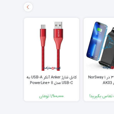
شارژر بی‌سیم ۳ در ۱ NorSway
کابل شارژ Anker آنکر USB-A به
شارژ بی 
AK
USB-C مدل PowerLine+ II
A8462
تماس بگیرید!
1,900,000
تومان
موجود ا