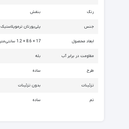
رنگ
بنفش
جنس
پلی‌یورتان ترموپلاستیک (TPU
ابعاد محصول
17 × 8.6 × 1.2 سانتی‌متر
مقاومت در برابر آب
بله
طرح
ساده
تزئینات
بدون تزئینات
تم
ساده