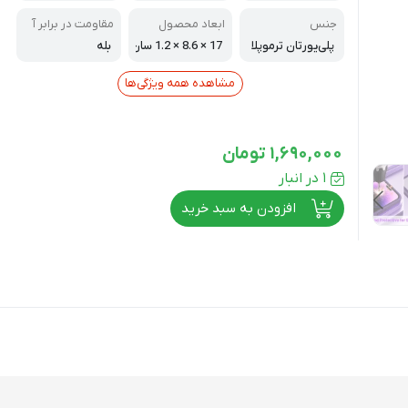
س
جنس
ابعاد محصول
مقاومت در برابر آ
ب
پلی‌یورتان ترموپلا
17 × 8.6 × 1.2 سان
بله
ستیک (TPU)
تی‌متر
مشاهده همه ویژگی‌ها
1,690,000
تومان
1 در انبار
افزودن به سبد خرید