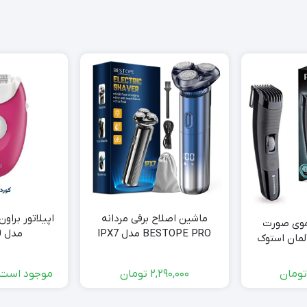
ماشین اصلاح برقی مردانه
موی صورت
BESTOPE PRO مدل IPX7
مدل SE3-410
لمان استوک
ومان
2,290,000
تومان
موجود است 