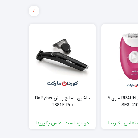
اپیلاتور براون BRAUN سری 5
ماشین اصلاح ریش BaByliss
ماشین اصل
T881E Pro
تماس بگیرید!
موجود است تماس بگیرید!
موجود ا