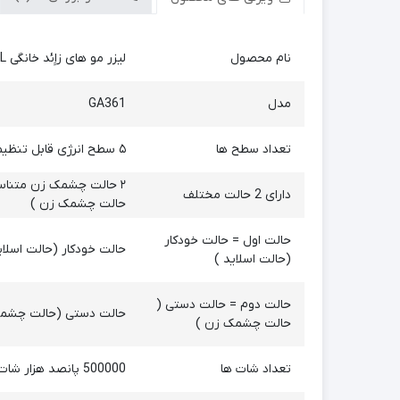
نام محصول
لیزر مو های زاِِئد خانگی IPL بدون درد
مدل
GA361
تعداد سطح ها
۵ سطح انرژی قابل تنظیم و ۲ حالت چشمک زن
۲ حالت چشمک زن متناسب
دارای 2 حالت مختلف
حالت چشمک زن )
حالت اول = حالت خودکار
حالت خودکار (حالت اسلای
(حالت اسلاید )
حالت دوم = حالت دستی (
حالت دستی (حالت چشمک 
حالت چشمک زن )
تعداد شات ها
500000 پانصد هزار شات