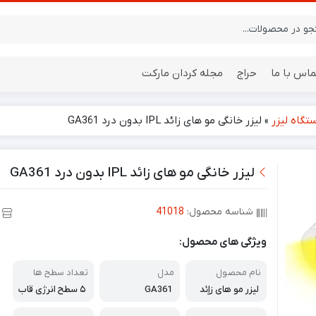
ماس با ما
حراج
مجله کردان مارکت
تگاه لیزر
»
لیزر خانگی مو های زائد IPL بدون درد GA361
ایستگاه هواشناسی
باتری
لیزر خانگی مو های زائد IPL بدون درد GA361
شناسه محصول:
41018
ویژگی های محصول:
نام محصول
مدل
تعداد سطح ها
لیزر مو های زاِِئد
GA361
۵ سطح انرژی قاب
خانگی IPL بدون د
ل تنظیم و ۲ حالت