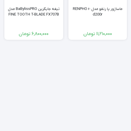
ماساژور پا رنفو مدل RENPHO r-
تیغه جایگزین BaBylissPRO مدل
FINE TOOTH T-BLADE FX707B
d200r
11,210,000
تومان
6,800,000
تومان