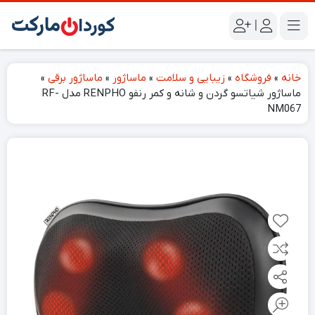
|
خانه
»
فروشگاه
»
زیبایی و سلامت
»
ماساژور
»
ماساژور برقی
»
ماساژور شیاتسو گردن و شانە و کمر رنفو RENPHO مدل RF-
NM067