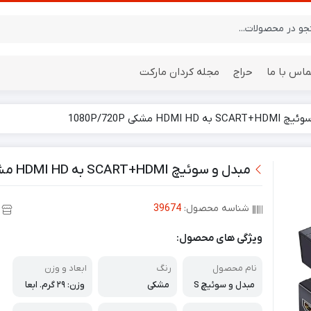
ماس با ما
حراج
مجله کردان مارکت
HDMI HD مشکی 1080P/720P
ایستگاه هواشناسی
باتری
مبدل و سوئیچ SCART+HDMI به HDMI HD مشکی 1080P/720P
شناسه محصول:
39674
ویژگی های محصول:
نام محصول
رنگ
ابعاد و وزن
مبدل و سوئیچ S
مشکی
وزن: ۲۹ گرم. ابعا
CART+HDMI به
د: ۱۰ × ۱۰ × ۲.۵ سا