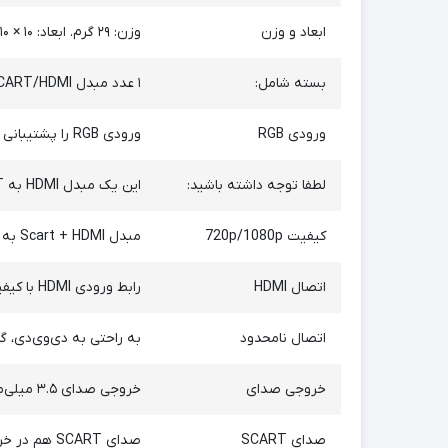
ابعاد و وزن
وزن: ۲۹ گرم. ابعاد: ۱۰ × ۱۰ × ۲.۵ سانتی‌متر. وزن: ۲۹ گرم. اندازه: ۱۰ × ۱۰ × ۲.۵ سانتی‌متر.
بسته شامل:
۱ عدد مبدل SCART/HDMI به HDMI. ۱ عدد کابل USB.
ورودی RGB
ورودی RGB را پشتیبانی نمی‌کند.
لطفا توجه داشته باشید:
این یک مبدل HDMI به SCART نیست؛ فقط به عنوان ورودی SCART یا HDMI و خروجی HDMI کار می‌کند. از 4K پشتیبانی نمی‌کند.
کیفیت 720p/1080p
مبدل Scart + HDMI به HDMI می‌تواند سیگنال با فرمت 480i (NTSC)/576i (PAL) را به خروجی سیگنال HDMI با کیفیت 720p/1080p تبدیل کند.
اتصال HDMI
رابط ورودی HDMI با کیفیت بالا را وصل کنید.
اتصال نامحدود
به راحتی به دی‌وی‌دی، گیرنده دیجیتال، پخش‌کننده HD، 
خروجی صدای
خروجی صدای ۳.۵ میلی‌متری و کواکسیال؛
صدای SCART
صدای SCART هم در خروجی HDMI و هم در هدفون یا آمپلی‌فایر تعبیه شده است؛