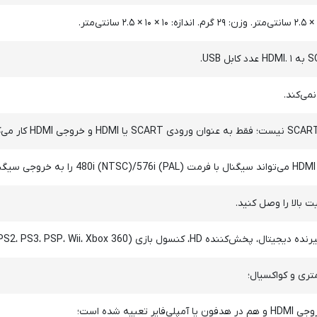
کنسول بازی (PS2، PS3، PSP، Wii، Xbox 360 و غیره) متصل شوید.