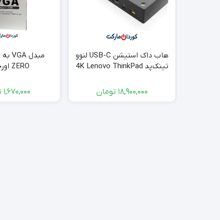
هاب داک استیشن USB-C لنوو
تینک‌پد 4K Lenovo ThinkPad
ZERO اورجینال
مدل DUD9011D1
18,900,000
تومان
1,670,000
ت