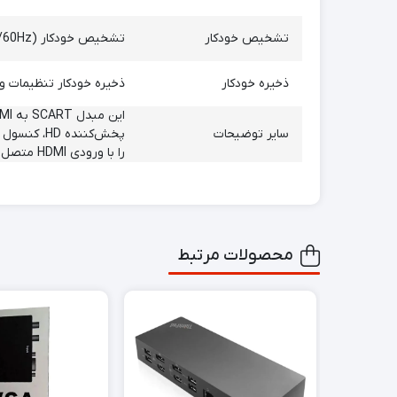
تشخیص خودکار
تشخیص خودکار RGB (50/60Hz)، ویدئوی ترکیبی (NTSC/PAL)؛
ذخیره خودکار
ذخیره خودکار تنظیمات 
سایر توضیحات
را با ورودی HDMI متصل کند.
محصولات مرتبط