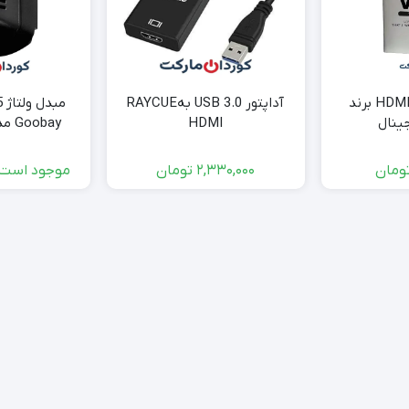
مبدل VGA به HDMI برند
آداپتور USB 3.0 بهRAYCUE
HDMI
Goobay مدل MW2P045
ومان
2,330,000
تومان
موجود است 