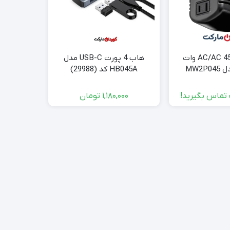
مبدل ولتاژ AC/AC 45 وات
هاب 4 پورت USB-C مدل
HB045A کد (29988)
DC023 کد (
تماس بگیرید!
1,180,000
تومان
000