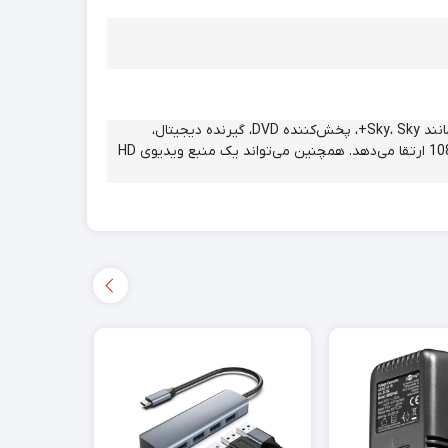
این مبدل SCART به HDMI، سیگنال SCART (شامل RGB، ویدئو و صدای ترکیبی) را از *دستگاه‌هایی مانند Sky، Sky+، پخش‌کننده DVD، گیرنده دیجیتال،
پخش‌کننده HD، کنسول بازی (PS2، PS3، PSP، Wii، XBOX360 و غیره) به HDMI دیجیتال 720p یا 1080P ارتقا می‌دهد. همچنین می‌تواند یک منبع ویدیوی HD