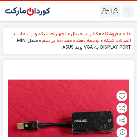
|
خانه
»
فروشگاه
»
کالای دیجیتال
»
تجهیزات شبکه و ارتباطات
»
اتصالات شبکه
»
توسعه دهنده محدوده بی‌سیم
»
مبدل MINI
DISPLAY PORT به VGA برند ASUS