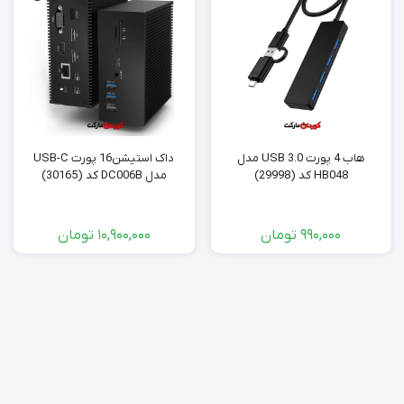
هاب 4 پورت USB 3.0 مدل
داک استیشن16 پورت USB-C
HB048 کد (29998)
مدل DC006B کد (30165)
990,000
تومان
10,900,000
تومان