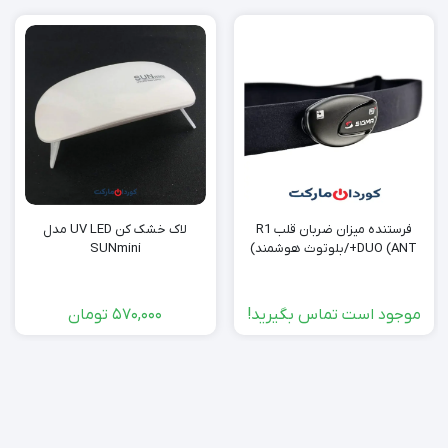
فرستنده میزان ضربان قلب R1
لاک خشک کن UV LED مدل
DUO (ANT+/بلوتوث هوشمند)
SUNmini
موجود است تماس بگیرید!
570,000
تومان