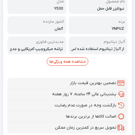
نام محصول
مدل
نبولایزر قابل حمل
YS30
برند
کشور سازنده
YNPUZ
آلمان
آلیاژ تیتانیوم
جدیدترین فناوری
از آلیاژ تیتانیوم استفاده شده اس
تراشه میکروچیپ آمریکایی و جدی
ت.
دترین فناوری اسپری بی‌صدای اول
تراسونیک آلمانی
مشاهده همه ویژگی‌ها
تضمین بهترین قیمت بازار
پشتیبانی عالی ۲۴ ساعته، ۷ روز هفته
بازگشت وجه در صورت عدم رضایت
اصالت کالاها از برترین برندها
تحویل سریع در کمترین زمان ممکن