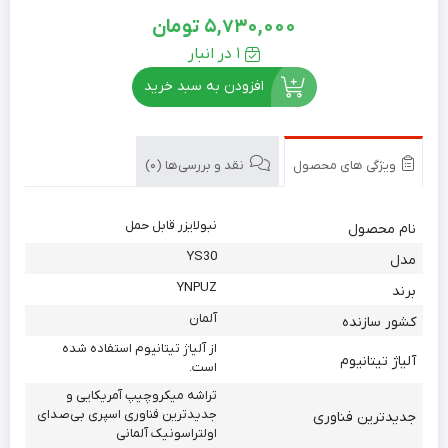
5,730,000
تومان
1 در انبار
افزودن به سبد خرید
ویژگی های محصول
نقد و بررسی‌ها (0)
نبولایزر قابل حمل
نام محصول
YS30
مدل
YNPUZ
برند
آلمان
کشور سازنده
از آلیاژ تیتانیوم استفاده شده
آلیاژ تیتانیوم
است.
تراشه میکروچیپ آمریکایی و
جدیدترین فناوری اسپری بی‌صدای
جدیدترین فناوری
اولتراسونیک آلمانی