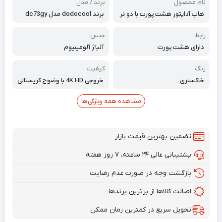
نام محصول
برند / مدل
هاب آداپتور هشت پورت با دو نر
برند dodocool مدل dc73gy
type-c
رابط:
جنس:
دارای هشت پورت
آلیاژ آلومینیوم
رنگ
کیفیت
خاکستری
خروجی 4K HD با وضوح کریستالی
مشاهده همه ویژگی‌ها
تضمین بهترین قیمت بازار
پشتیبانی عالی ۲۴ ساعته، ۷ روز هفته
بازگشت وجه در صورت عدم رضایت
اصالت کالاها از برترین برندها
تحویل سریع در کمترین زمان ممکن