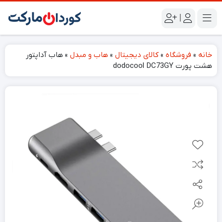
|
خانه
»
فروشگاه
»
کالای دیجیتال
»
هاب و مبدل
»
هاب آداپتور
هشت پورت dodocool DC73GY