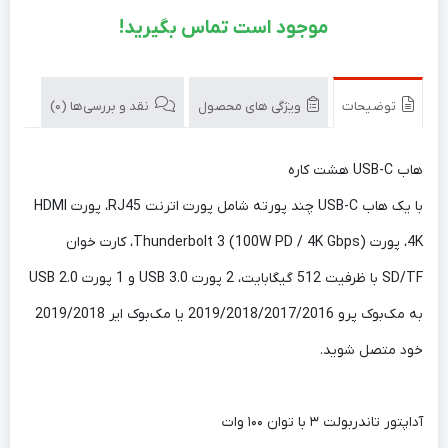
موجود است تماس بگیرید!
توضیحات
ویژگی های محصول
نقد و بررسی‌ها (0)
هاب USB-C هشت کاره
با یک هاب USB-C چند پورته شامل پورت اترنت RJ45، پورت HDMI
4K، پورت Thunderbolt 3 (100W PD / 4K Gbps)، کارت خوان
SD/TF با ظرفیت 512 گیگابایت، 2 پورت USB 3.0 و 1 پورت USB 2.0
به مک‌بوک پرو 2019/2018/2017/2016 یا مک‌بوک ایر 2019/2018
خود متصل شوید.
آداپتور تاندربولت ۳ با توان ۱۰۰ وات