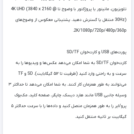
تلویزیون، مانیتور یا پروژکتور با وضوح تا 4K UHD (3840 x 2160 @
30Hz) منتقل یا گسترش دهید. پشتیبانی معکوس از وضوح‌های
2K/1080p/720p/480p/360p.
پورت‌های USB و کارت‌خوان SD/TF
کارت‌خوان SD/TF به شما امکان می‌دهد عکس‌ها و ویدیوها را به
سرعت و به راحتی وارد کنید (ظرفیت تا ۵۱۲ گیگابایت). SD و TF
می‌توانند به طور همزمان کار کنند. به شما امکان می‌دهد تا حداکثر ۳
وسیله جانبی USB مانند هارد دیسک، چاپگر، صفحه کلید، مک‌بوک
پرو/ایر را به طور همزمان متصل کنید و داده‌ها را با سرعت حداکثر ۵
گیگابیت بر ثانیه منتقل کنید.