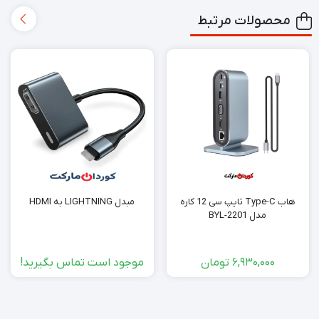
محصولات مرتبط
هاب Type-C تایپ سی 12 کاره
مبدل LIGHTNING به HDMI
مدل BYL-2201
6,930,000
تومان
موجود است تماس بگیرید!