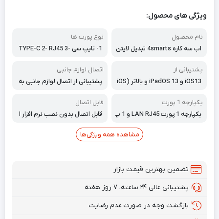
ویژگی های محصول:
نام محصول
نوع پورت ها
اب سه کاره 4smarts تبدیل لایتن
1- تایپ سی TYPE-C 2- RJ45 3-
ینگ به اترنت، USB-A
USB 4- LIGHTNING لایتنینگ
پشتیبانی از
اتصال لوازم جانبی
iOS13 و iPadOS 13 و بالاتر (iOS
پشتیبانی از اتصال لوازم جانبی به
14 + iPadOS 14)
iPhone ، iPad مانند: USB ، صفح
ه کلید ، خواننده کارت حافظه ، ها
یکپارچه 1 پورت
قابل اتصال
ب USB ، کنترل کننده میدی ، صدا
یکپارچه 1 پورت LAN RJ45 و 1 پ
قابل اتصال بدون نصب نرم افزار ا
USB
ورت USB 3.0
ضافی وصل و بازی کنید.
مشاهده همه ویژگی‌ها
تضمین بهترین قیمت بازار
پشتیبانی عالی ۲۴ ساعته، ۷ روز هفته
بازگشت وجه در صورت عدم رضایت