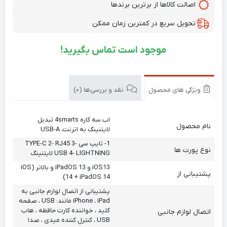
اصالت کالاها از برترین برندها
تحویل سریع در کمترین زمان ممکن
موجود است تماس بگیرید!
ویژگی های محصول
نقد و بررسی‌ها (0)
اب سه کاره 4smarts تبدیل
نام محصول
لایتنینگ به اترنت، USB-A
1- تایپ سی TYPE-C 2- RJ45 3-
نوع پورت ها
USB 4- LIGHTNING لایتنینگ
iOS13 و iPadOS 13 و بالاتر (iOS
پشتیبانی از
14 + iPadOS 14)
پشتیبانی از اتصال لوازم جانبی به
iPhone ، iPad مانند: USB ، صفحه
کلید ، خواننده کارت حافظه ، هاب
اتصال لوازم جانبی
USB ، کنترل کننده میدی ، صدا