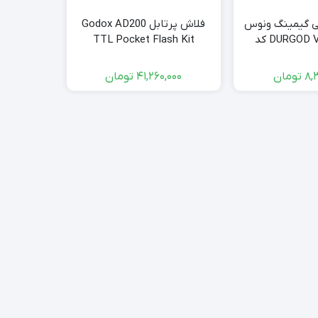
کی گیمینگ ونوس
فلاش پرتابل Godox AD200
DURGOD Venus RGB کد
TTL Pocket Flash Kit
مدل 2GSa
WISTRO
270
8,
تومان
41,260,000
تومان
موجود ا