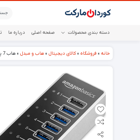
دسته بندی محصولات
صفحه اصلی
درباره ما
ت
خانه
»
فروشگاه
»
کالای دیجیتال
»
هاب و مبدل
»
هاب 7 پورت Amazon Baiscs | USB 3 با آداپتور برق – 36W (12V/3A)
اسپیکر