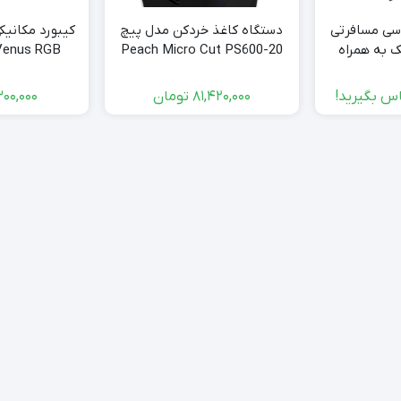
سی مسافرتی
دستگاه کاغذ خردکن مدل پیچ
کیبورد مکانی
ک به همراه
Peach Micro Cut PS600-20
مینیومی
18
س بگیرید!
81,420,000
تومان
300,000