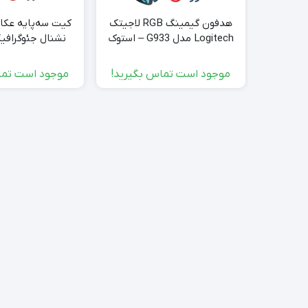
هدفون گیمینگ RGB لاجیتک
کیت سه‌پایه عکا
Logitech مدل G933 – استوک
نشنال جئوگرافی
تک‌پایه آلو
موجود است تماس بگیرید!
موجود است تما