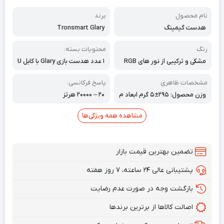
نام محصول
برند
هدست گیمینگ
Tronsmart Glary
رنگ
محتویات بسته:
مشکی و ترکیبی از نور های RGB
۱ عدد هدست بازی Glary با کابل U
SB 2.2 متری ۱ عدد کارت ۱ عدد دف
ترچه راهنما
مشخصات ظاهری
پاسخ فرکانسی:
وزن محصول: ۲۹۵±۵ گرم ابعاد م
۲۰ – ۲۰۰۰۰ هرتز
حصول: ۱۹۴ x ۱۱۰ x ۲۹۵ میلی‌متر
مشاهده همه ویژگی‌ها
تضمین بهترین قیمت بازار
پشتیبانی عالی ۲۴ ساعته، ۷ روز هفته
بازگشت وجه در صورت عدم رضایت
اصالت کالاها از برترین برندها