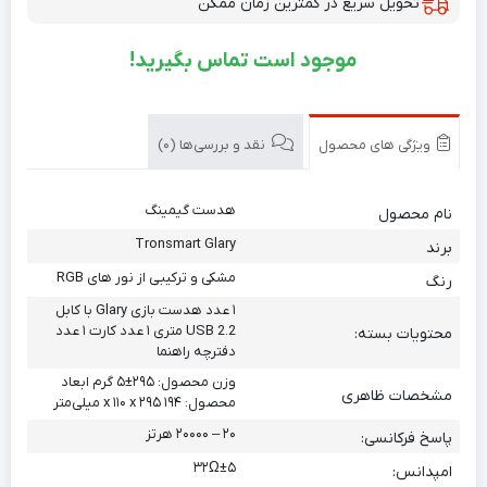
تحویل سریع در کمترین زمان ممکن
موجود است تماس بگیرید!
ویژگی های محصول
نقد و بررسی‌ها (0)
هدست گیمینگ
نام محصول
Tronsmart Glary
برند
مشکی و ترکیبی از نور های RGB
رنگ
۱ عدد هدست بازی Glary با کابل
USB 2.2 متری ۱ عدد کارت ۱ عدد
محتویات بسته:
دفترچه راهنما
وزن محصول: ۲۹۵±۵ گرم ابعاد
مشخصات ظاهری
محصول: ۱۹۴ x ۱۱۰ x ۲۹۵ میلی‌متر
۲۰ – ۲۰۰۰۰ هرتز
پاسخ فرکانسی:
۳۲Ω±۵
امپدانس: