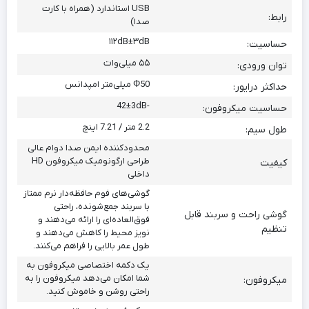
USB استاندارد (همراه با کارت
رابط:
صدا)
۱۱۲dB±۳dB
حساسیت:
۵۵ میلی‌وات
توان ورودی:
Φ50 میلی‌متر امپدانس
حداکثر درایور:
-42±3dB
حساسیت میکروفون:
2.2 متر / 7.21 اینچ
طول سیم:
محدودکننده ایمن صدا دوام عالی
طراحی ارگونومیک میکروفون HD
کیفیت
داخلی
گوشی‌های فوم حافظه‌دار نرم ممتاز
با سربند جمع‌شونده، راحتی
گوشی راحت و سربند قابل
فوق‌العاده‌ای را ارائه می‌دهند و
تنظیم
نویز محیط را کاهش می‌دهند و
طول عمر بالایی را فراهم می‌کنند.
یک دکمه اختصاصی میکروفون به
شما امکان می‌دهد میکروفون را به
میکروفون:
راحتی روشن و خاموش کنید.