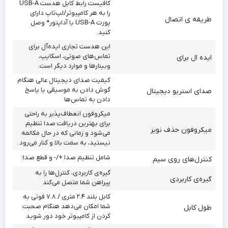
کافیست رابط کابل هدست USB-A
را به هر کامپیوتر/لپ‌تاپ دارای
طریقه ی اتصال
پورت USB-A یا آداپتور* وصل
کنید.
این هدست تجاری ایده‌آل برای
تماس‌های صوتی، اسکایپ،
ایده ال برای
وبینارها و موارد دیگر است.
کیفیت صدای دیجیتال عالی هنگام
گوش دادن به موسیقی یا پاسخ
صدای استریو دیجیتال
دادن به تماس‌ها
میکروفون انعطاف‌پذیر به راحتی
برای بهترین دریافت صدا تنظیم
میکروفون حذف نویز
می‌شود و زمانی که در حال مکالمه
نیستید، به سمت بالا و کنار می‌رود.
شامل تنظیم صدا +/- و قطع صدا؛
کنترل‌های روی سیم
گیره‌ی کاربردی، کنترل‌ها را به
گیره‌ی کاربردی
پیراهن شما متصل می‌کند
کابل بلند ۲.۴ متری / ۷.۸ فوتی به
شما امکان می‌دهد هنگام صحبت
طول کابل
کردن از کامپیوتر خود دور شوید