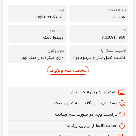
نام محصول
برند
هدست
لاجیتک logitech
مدل
سازگاری با
960 / A00091
ویندوز / مک
قابلیت اتصال با
میکروفون
قابلیت اتصال اسان و سریع با یو ا
دارای میکروفون حذف نویز
س بی USB
مشاهده همه ویژگی‌ها
تضمین بهترین قیمت بازار
پشتیبانی عالی ۲۴ ساعته، ۷ روز هفته
بازگشت وجه در صورت عدم رضایت
اصالت کالاها از برترین برندها