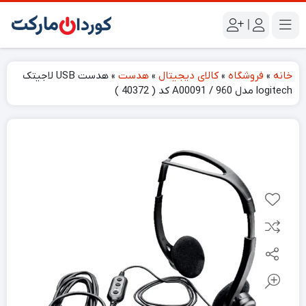
|
خانه
»
فروشگاه
»
کالای دیجیتال
»
هدست
»
هدست USB لاجیتک
logitech مدل 960 / A00091 کد ( 40372 )