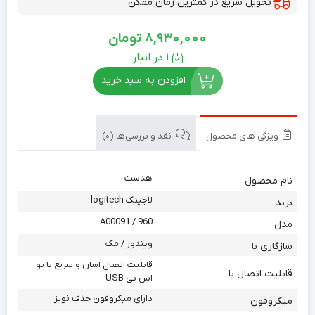
تحویل سریع در کمترین زمان ممکن
8,930,000
تومان
1 در انبار
افزودن به سبد خرید
ویژگی های محصول
نقد و بررسی‌ها (0)
هدست
نام محصول
لاجیتک logitech
برند
960 / A00091
مدل
ویندوز / مک
سازگاری با
قابلیت اتصال اسان و سریع با یو
قابلیت اتصال با
اس بی USB
دارای میکروفون حذف نویز
میکروفون