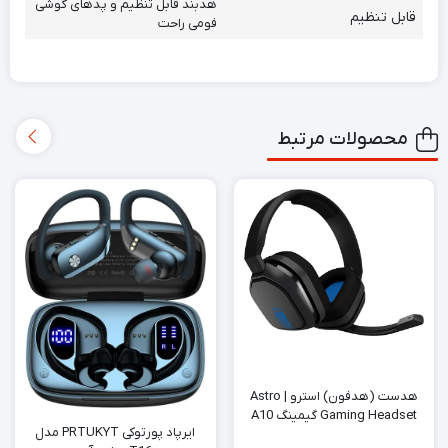
هدبند قابل تنظیم و پدهای گوشی
قابل تنظیم
فومی راحت
محصولات مرتبط
هدست (هدفون) استرو Astro |
Gaming Headset گیمینگ A10
ایرپاد پورتوکی PRTUKYT مدل