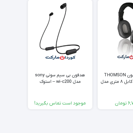
هدفون تامسون THOMSON
هدفون بی سیم سونی sony
هدست بی 
برای تلویزیون، کابل ۸ متری مدل
مدل wi-c200 – استوک
Mpow BH415A ک
HED 4
6,
تومان
موجود است تماس بگیرید!
000