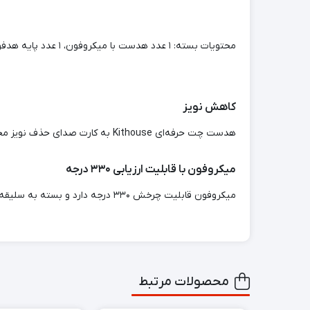
محتویات بسته: ۱ عدد هدست با میکروفون، ۱ عدد پایه هدفون، ۱ عدد دفترچه راهنمای کاربر (زبان انگلیسی تضمین نمی‌شود).
کاهش نویز
هدست چت حرفه‌ای Kithouse به کارت صدای حذف نویز مجهز شده است تا نویز پس‌زمینه را حذف کرده و مکالمه‌ای شفاف را امکان‌پذیر سازد. بنابراین می‌توانید از کیفیت صدای بالا لذت ببرید.
میکروفون با قابلیت ارزیابی ۳۳۰ درجه
میکروفون قابلیت چرخش ۳۳۰ درجه دارد و بسته به سلیقه کاربر، می‌توان آن را روی گوش چپ یا راست قرار داد.
محصولات مرتبط