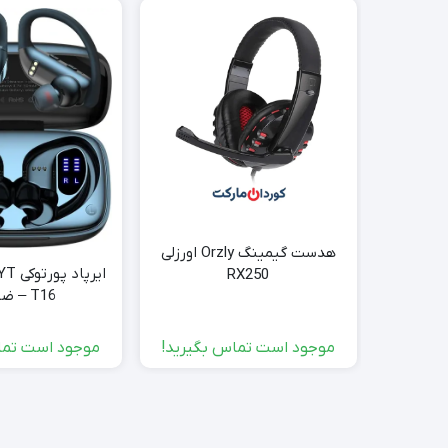
هدست گیمینگ Orzly اورزلی
RX250
T16 – ضد آب
موجود است تماس بگیرید!
موجود است تما