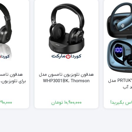
هدفون تلویزیون تامسون مدل
ایرپاد پورتوکی PRTUKYT مدل
WHP3001BK، Thomson
407
س بگیرید!
10,900,000
تومان
790,000