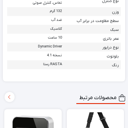
نوع کنترل
تماس، کنترل صوتی
132 گرم
وزن
ضد آب
سطح مقاومت در برابر آب
کلاسیک
سبک
10 ساعت
عمر باتری
Dynamic Driver
نوع درایور
نسخه 4.1
بلوتوث
RASTA رستا
رنگ
محصولات مرتبط