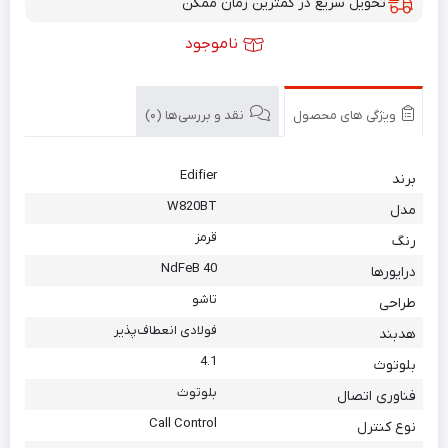
تحویل سریع در کمترین زمان ممکن
ناموجود
ویژگی های محصول
نقد و بررسی‌ها (0)
Edifier
برند
W820BT
مدل
قرمز
رنگ
NdFeB 40
درایورها
تاشو
طراحی
فولادی انعطاف‌پذیر
هدبند
4.1
بلوتوث
بلوتوث
فناوری اتصال
‎Call Control
نوع کنترل