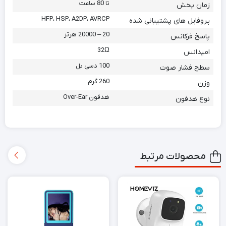
تا 80 ساعت
زمان پخش
HFP، HSP، A2DP، AVRCP
پروفایل های پشتیبانی شده
20 – 20000 هرتز
پاسخ فرکانس
32Ω
امپدانس
100 دسی بل
سطح فشار صوت
260 گرم
وزن
هدفون Over-Ear
نوع هدفون
محصولات مرتبط