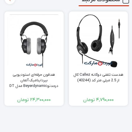
هدست تلفنی دوگانه Callez کال
هدفون حرفه‌ای استودیویی
از 2.5 میلی متر کد (40244)
بیرداینامیک آلمان
درحدنوBeyerdynamic مدل DT
770 PRO 250ohm
4,790,000
تومان
24,300,000
تومان