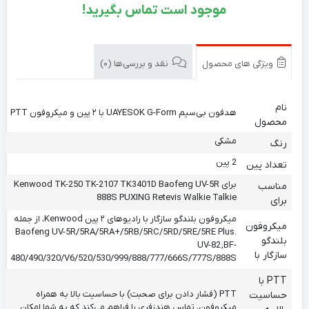
موجود است تماس بگیرید!
ویژگی های محصول
نقد و بررسی‌ها (0)
نام
هدفون بی‌سیم UAYESOK G-Form با ۲ پین و میکروفون PTT
محصول
مشکی
رنگ
2 پین
تعداد پین
برای Kenwood TK-250 TK-2107 TK3401D Baofeng UV-5R
مناسب
888S PUXING Retevis Walkie Talkie
برای
میکروفون بلندگو سازگار با رادیوهای ۲ پین Kenwood، از جمله
میکروفون
Baofeng UV-5R/5RA/5RA+/5RB/5RC/5RD/5RE/5RE Plus.
بلندگو
UV-82;BF-
سازگار با
480/490/320/V6/520/530/999/888/777/666S/777S/888S
PTT با
PTT (فشار دادن برای صحبت) با حساسیت بالا به همراه
حساسیت
میکروفون، تماس هندزفری را فراهم می‌کند که به شما امکان