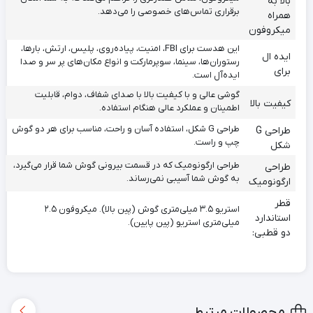
بالا به
برقراری تماس‌های خصوصی را می‌دهد.
همراه
میکروفون
این هدست برای FBI، امنیت، پیاده‌روی، پلیس، ارتش، بارها،
ایده ال
رستوران‌ها، سینما، سوپرمارکت و انواع مکان‌های پر سر و صدا
برای
ایده‌آل است.
گوشی عالی و با کیفیت بالا با صدای شفاف، دوام، قابلیت
کیفیت بالا
اطمینان و عملکرد عالی هنگام استفاده.
طراحی G شکل، استفاده آسان و راحت، مناسب برای هر دو گوش
طراحی G
چپ و راست.
شکل
طراحی ارگونومیک که در قسمت بیرونی گوش شما قرار می‌گیرد،
طراحی
به گوش شما آسیبی نمی‌رساند.
ارگونومیک
قطر
استریو ۳.۵ میلی‌متری گوش (پین بالا). میکروفون ۲.۵
استاندارد
میلی‌متری استریو (پین پایین).
دو قطبی:
محصولات مرتبط