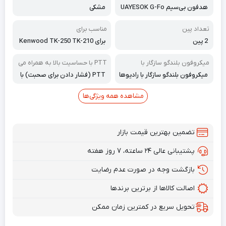
هدفون بی‌سیم UAYESOK G-Fo
مشکی
rm با ۲ پین و میکروفون PTT
تعداد پین
مناسب برای
2 پین
برای Kenwood TK-250 TK-210
7 TK3401D Baofeng UV-5R 88
8S PUXING Retevis Walkie Tal
میکروفون بلندگو سازگار با
PTT با حساسیت بالا به همراه می
kie
کروفون
میکروفون بلندگو سازگار با رادیوها
PTT (فشار دادن برای صحبت) با
ی ۲ پین Kenwood، از جمله Bao
حساسیت بالا به همراه میکروفو
feng UV-5R/5RA/5RA+/5RB/5
ن، تماس هندزفری را فراهم می‌کن
مشاهده همه ویژگی‌ها
RC/5RD/5RE/5RE Plus. UV-82;
د که به شما امکان برقراری تما
BF-480/490/320/V6/520/530/
س‌های خصوصی را می‌دهد.
999/888/777/666S/777S/888S
تضمین بهترین قیمت بازار
پشتیبانی عالی ۲۴ ساعته، ۷ روز هفته
بازگشت وجه در صورت عدم رضایت
اصالت کالاها از برترین برندها
تحویل سریع در کمترین زمان ممکن