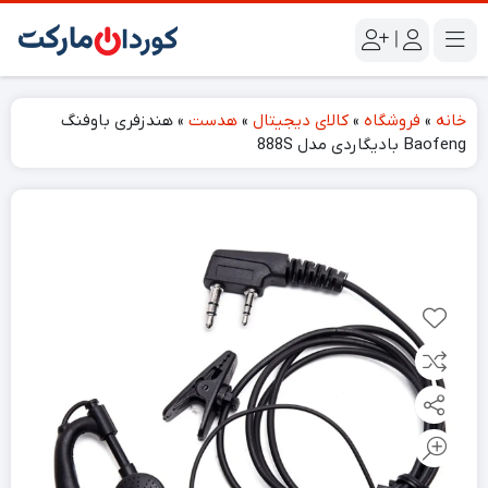
|
خانه
»
فروشگاه
»
کالای دیجیتال
»
هدست
»
هندزفری باوفنگ
Baofeng بادیگاردی مدل 888S