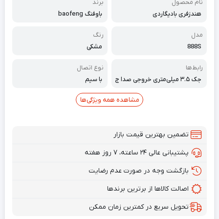
نام محصول
برند
هندزفری بادیگاردی
باوفنگ baofeng
مدل
رنگ
888S
مشکی
رابط‌ها
نوع اتصال
جک ۳.۵ میلی‌متری خروجی صدا ج
با سیم
ک ۳.۵ میلی‌متری ورودی صدا
مشاهده همه ویژگی‌ها
تضمین بهترین قیمت بازار
پشتیبانی عالی ۲۴ ساعته، ۷ روز هفته
بازگشت وجه در صورت عدم رضایت
اصالت کالاها از برترین برندها
تحویل سریع در کمترین زمان ممکن