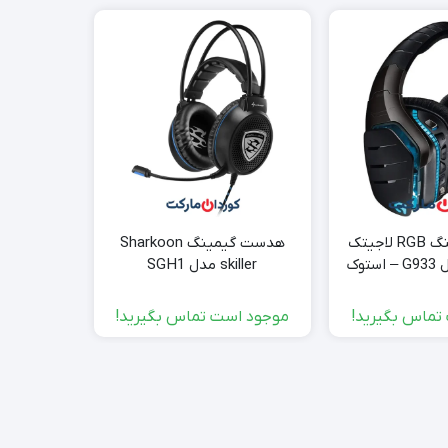
هدفون گیمینگ RGB لاجیتک
هدست گیمینگ Sharkoon
دوربین دو
skiller مدل SGH1
عقب Peztio – استوک
تماس بگیرید!
موجود است تماس بگیرید!
موجود ا