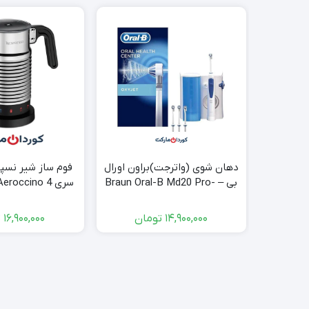
دهان شوی (واترجت)براون اورال
فوم ساز شیر نسپر
بی – Braun Oral-B Md20 Pro-
Care Oxyjet
– استو
14,900,000
تومان
16,900,000
ت