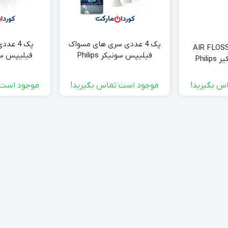
پک 4 عددی سری های مسواک
پک 4 ع
اترجت دندان AIR FLOSS
فیلیپس سونیکر Philips
فیلیپس سونیکیر Philips
Sonicare سری C3 مدل
HX9044
سال به بالا مدل
س بگیرید!
موجود است تماس بگیرید!
موجود است 