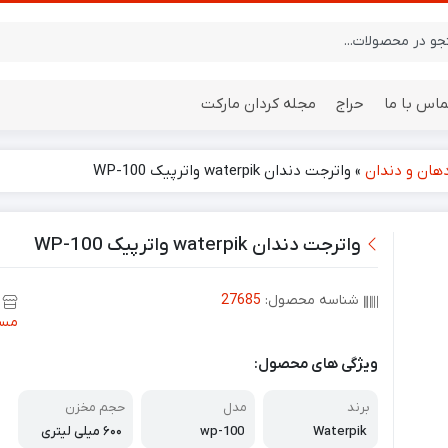
ماس با ما
حراج
مجله کردان مارکت
ان و دندان
»
واترجت دندان waterpik واترپیک WP-100
ایستگاه هواشناسی
باتری
واترجت دندان waterpik واترپیک WP-100
شناسه محصول:
27685
مسو
ویژگی های محصول:
برند
مدل
حجم مخزن
Waterpik
wp-100
۶۰۰ میلی لیتری