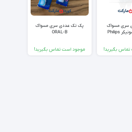
ددی سری مسواک
پک تک عددی سری مسواک
پک 2
فیلیپس سونیکِر Philips
ORAL-B
Sonicare مخصوص کودکان 7
 HX6044
1
تماس بگیرید!
موجود است تماس بگیرید!
موجود ا