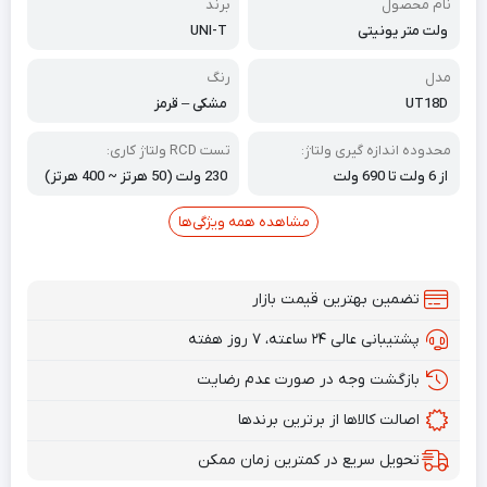
نام محصول
برند
ولت متر یونیتی
UNI-T
مدل
رنگ
UT18D
مشکی – قرمز
محدوده اندازه گیری ولتاژ:
تست RCD ولتاژ کاری:
از 6 ولت تا 690 ولت
230 ولت (50 هرتز ~ 400 هرتز)
مشاهده همه ویژگی‌ها
تضمین بهترین قیمت بازار
پشتیبانی عالی ۲۴ ساعته، ۷ روز هفته
بازگشت وجه در صورت عدم رضایت
اصالت کالاها از برترین برندها
تحویل سریع در کمترین زمان ممکن