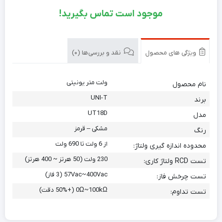
موجود است تماس بگیرید!
ویژگی های محصول
نقد و بررسی‌ها (0)
ولت متر یونیتی
نام محصول
UNI-T
برند
UT18D
مدل
مشکی – قرمز
رنگ
از 6 ولت تا 690 ولت
محدوده اندازه گیری ولتاژ:
230 ولت (50 هرتز ~ 400 هرتز)
تست RCD ولتاژ کاری:
57Vac~400Vac (3 فاز)
تست چرخش فاز:
0Ω~100kΩ (+50% دقت)
تست تداوم: