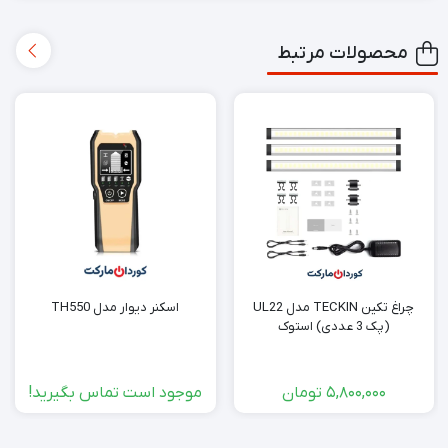
محصولات مرتبط
چراغ تکین TECKIN مدل UL22
اسکنر دیوار مدل TH550
(پک 3 عددی) استوک
5,800,000
تومان
موجود است تماس بگیرید!