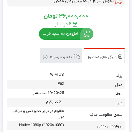
تحویل سریع در کمترین زمان ممکن
36,000,000
تومان
2 در انبار
افزودن به سبد خرید
ویژگی های محصول
نقد و بررسی‌ها (0)
WIMIUS
برند
P62
مدل
25×20×10 سانتیمتر
ابعاد
2.1 کیلوگرم
وزن
مقاوم در برابر خط‌وخش و بازتاب
سطح مقاومت بدنه
نور
Native 1080p (1920×1080)
رزولوشن بومی