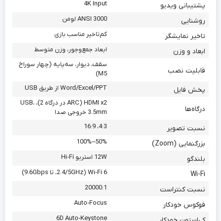
4K Input
پشتیبانی ویدیو
3000 ANSI لومن
روشنایی
کم‌تاخیر مناسب بازی
تاخیر نمایشگر
ابعاد جمع‌وجور، وزن متوسط
ابعاد و وزن
سقف، دیوار، سه‌پایه (چهار سوراخ
قابلیت نصب
M5)
Word/Excel/PPT از طریق USB
پخش فایل
HDMI x2 (ARC در درگاه 2)، USB،
درگاه‌ها
3.5mm خروجی صدا
4:3، 16:9
نسبت تصویر
50%–100%
بزرگنمایی (Zoom)
12W استریو Hi‑Fi
بلندگو
Wi-Fi 6 (2.4/5GHz، تا 9.6Gbps)
Wi-Fi
20000:1
نسبت کنتراست
Auto‑Focus
فوکوس خودکار
6D Auto‑Keystone
کی‌استون خودکار