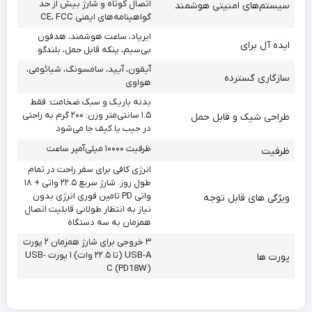
اتصال کوتاه و شارژ بیش از حد
سیستم‌های امنیتی هوشمند
گواهینامه‌های ایمنی CE، FCC
ایرپاد، ساعت هوشمند، هدفون
ایده آل برای
بی‌سیم، پنکه قابل حمل، بلندگو.
آیفون، آیپد، سامسونگ، شیائومی،
سازگاری گسترده
هواوی
بدنه باریک و سبک ضخامت: فقط
۱.۵ سانتی‌متر وزن: ۲۰۰ گرم به راحتی
طراحی شیک و قابل حمل
در جیب یا کیف جا می‌شود
ظرفیت ۱۰۰۰۰ میلی‌آمپر ساعت
ظرفیت
انرژی کافی برای سفر راحت در تمام
طول روز. شارژ سریع ۲۲.۵ واتی + ۱۸
واتی PD تامین فوری انرژی بدون
ویژگی های قابل توجه
نیاز به انتظار طولانی قابلیت اتصال
همزمان به سه دستگاه
۳ خروجی برای شارژ همزمان ۲ پورت
USB-A (تا ۲۲.۵ وات) ۱ پورت USB-
پورت ها
C (PD18W)