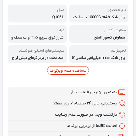
نام محصول
مدل
پاور بانک 10000C mAh بر ساعت
Q1051
مدل Q1051
سفارش کشور
مزایا:
سفارش کشور آلمان
شارژ فوق سریع ۲۲.۵ وات سبک و
جمع و جور شارژ همزمان حداکثر
۳ دستگاه سازگاری جهانی سیست
تجهیزات:
سیستم‌های امنیتی هوشمند
م‌های حفاظتی بهبود یافته
پاور بانک ۱۰۰۰۰ میلی‌آمپر ساعتی کا
محافظت در برابر گرمای بیش از ح
بل USB-C دفترچه راهنمای کاربر
د، اتصال کوتاه و شارژ بیش از حد
گواهینامه‌های ایمنی CE، FCC
مشاهده همه ویژگی‌ها
تضمین بهترین قیمت بازار
پشتیبانی عالی ۲۴ ساعته، ۷ روز هفته
بازگشت وجه در صورت عدم رضایت
اصالت کالاها از برترین برندها