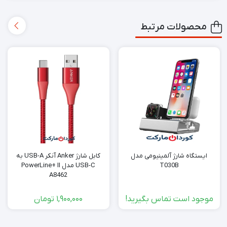
محصولات مرتبط
ایستگاه شارژ آلمینیومی مدل
کابل شارژ Anker آنکر USB-A به
T030B
USB-C مدل PowerLine+ II
A8462
موجود است تماس بگیرید!
1,900,000
تومان