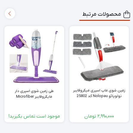
محصولات مرتبط
زمین شوی ماپ اسپری میکروفایبر
طی زمین شوی اسپری دار
نولوپائو Nolopau کد 25802
مایکروفایبر Microfiber
2,990,000
تومان
موجود است تماس بگیرید!