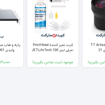
 فایندر TT Artisan
کیت تمیز کننده PrintHead
پایە و هاب مب
21
-میلی لیتر 100 JETLifeTech
وایدیر Vaydeer SZ901
س بگیرید!
موجود است تماس بگیرید!
930,000