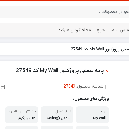
ماس با ما
حراج
مجله کردان مارکت
روژکتور My Wall کد 27549
ایستگاه هواشناسی
باتری
پایه سقفی پروژکتور My Wall کد 27549
شناسه محصول:
27549
ویژگی های محصول:
برند
نوع اتصال
حداکثر وزن قابل ت
حمل
My Wall
سقفی (Ceiling
15 کیلوگرم
Mount)