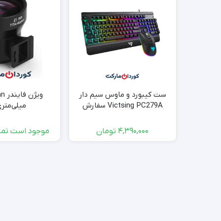
ست کیبورد و ماوس سیم دار
ویژن
Victsing PC279A سفارش
میلی‌متری 
آلمان
4,390,000
تومان
موجود است تما