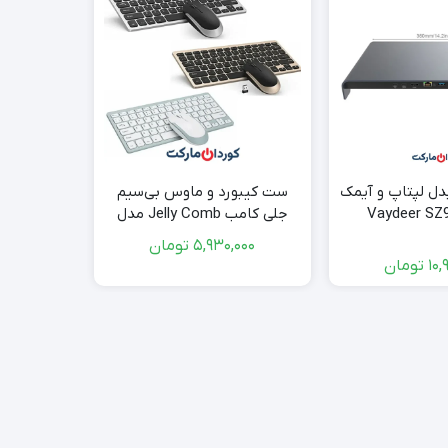
دل لپتاپ و آیمک
ست کیبورد و ماوس بی‌سیم
ایستگاه
جلی کامب Jelly Comb مدل
ماهواره‌ای TABLA TFA – آلمان
KUT019 کد (35016)
5,930,000
تومان
10,
تومان
موجود ا