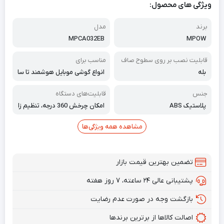
ویژگی های محصول:
برند
مدل
MPCA032EB
MPOW
قابلیت نصب بر روی سطوح صاف
مناسب برای
بله
انواع گوشی موبایل هوشمند تا سا
یز 7 اینچ
جنس
قابلیت‌های دستگاه
پلاستیک ABS
امکان چرخش 360 درجه، تنظیم زا
ویه، بازوی تلسکوپی، لاستیک بدو
ن لرزش، پد مکش فوق العاده چ
مشاهده همه ویژگی‌ها
سبنده، بازوی قابل گسترش، چرخ
ش 360 درجه، قفل بازوی انعطا
ف‌پذیر، محافظت همه جانبه
تضمین بهترین قیمت بازار
پشتیبانی عالی ۲۴ ساعته، ۷ روز هفته
بازگشت وجه در صورت عدم رضایت
اصالت کالاها از برترین برندها