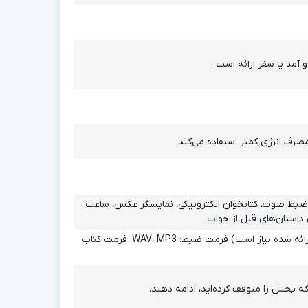
یقی و ویدیو، رادیو FM (نیاز به هدفون سیمی)، ضبط صوت، کتابخوان الکترونیکی، نمایشگر عکس، ساعت
فرمت موسیقی: MP3، WMA، APE، FLAC، WAV، AAC-LC، M4A فرمت ویدیو: AVI (برای تبدیل به ابزار ارائه شده نیاز است) فرمت ضبط: WAV، MP3؛ فرمت کتاب
ه پخش را متوقف کرده‌اید، ادامه دهید.