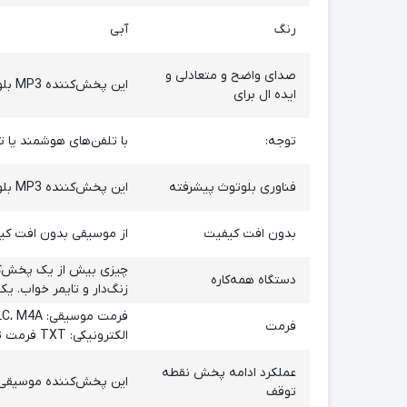
رنگ
آبی
صدای واضح و متعادلی و
این پخش‌کننده MP3 بلوتوث صدای واضح و متعادلی را ارائه می دهد و ایده ال برای طول تمرین، رفت و آمد یا سفر ارائه است .
ایده ال برای
توجه:
با تلفن‌های هوشمند یا ت
فناوری بلوتوث پیشرفته
این پخش‌کننده MP3 بلوتوث از فناوری بلوتوث پیشرفته برای انتقال سریع‌تر و پایدارتر، برد وسیع‌تر و مصرف انرژی کمتر استفاده می‌کند.
بدون افت کیفیت
از موسیقی بدون افت کیف
دستگاه همه‌کاره
زنگ‌دار و تایمر خواب. یک پخش‌کننده MP3 قابل حمل، ایده‌آل برای مطالعه، ورزش،
فرمت
الکترونیکی: TXT فرمت تصویر: JPEG، BMP.
عملکرد ادامه پخش نقطه
این پخش‌کننده موسیقی دی
توقف