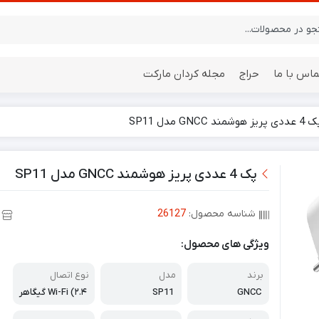
ماس با ما
حراج
مجله کردان مارکت
ددی پریز هوشمند GNCC مدل SP11
ایستگاه هواشناسی
باتری
پک 4 عددی پریز هوشمند GNCC مدل SP11
شناسه محصول:
26127
ویژگی های محصول:
برند
مدل
نوع اتصال
GNCC
SP11
Wi-Fi (۲.۴ گیگاهر
تز)