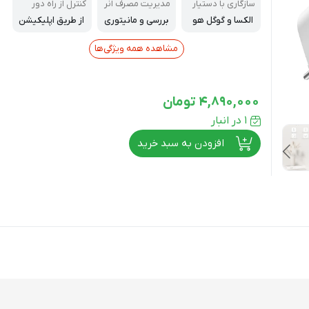
سازگاری با دستیار
مدیریت مصرف انر
کنترل از راه دور
های صوتی
ژی
الکسا و گوگل هو
بررسی و مانیتوری
از طریق اپلیکیشن
م
نگ مصرف برق از
Smart Life
طریق اپلیکیشن
مشاهده همه ویژگی‌ها
4,890,000
تومان
1 در انبار
افزودن به سبد خرید