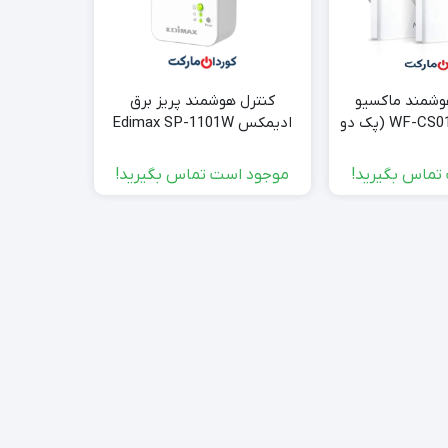
وشمند ماکسیو
کنترل هوشمند پریز برق
پر
Maxcio مدل WF-CS01 (پک دو
ادیمکس Edimax SP-1101W
سنسور(چ
دی)
تماس بگیرید!
موجود است تماس بگیرید!
000