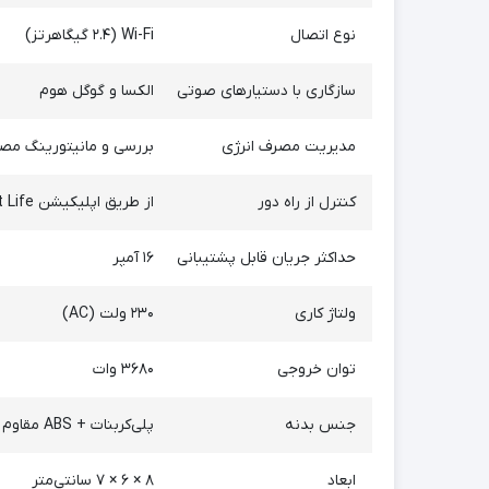
نوع اتصال
Wi-Fi (۲.۴ گیگاهرتز)
سازگاری با دستیارهای صوتی
الکسا و گوگل هوم
مدیریت مصرف انرژی
بررسی و مانیتورینگ مص
کنترل از راه دور
از طریق اپلیکیشن Smart Life
حداکثر جریان قابل پشتیبانی
۱۶ آمپر
ولتاژ کاری
۲۳۰ ولت (AC)
توان خروجی
۳۶۸۰ وات
جنس بدنه
پلی‌کربنات + ABS مقاوم در برابر حرارت
ابعاد
۸ × ۶ × ۷ سانتی‌متر