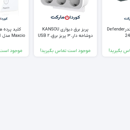
پریز تایمردار دیفندرDefender
پریز برق دیواری KANSOU
کلید پرده ه
دوشاخه دار، ۳ پریز برق، ۲ USB
پورت H-OGZH3K2U
عد
س بگیرید!
موجود است تماس بگیرید!
موجود است 