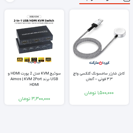
کابل شارژر سامسونگ گلکسی واچ
سوئیچ KVM مدل 2 پورت HDMI و
۳.۳ فوتی – آلمان
USB برند Aimos | KVM 2Port
HDMI
1,500,000
تومان
3,300,000
تومان