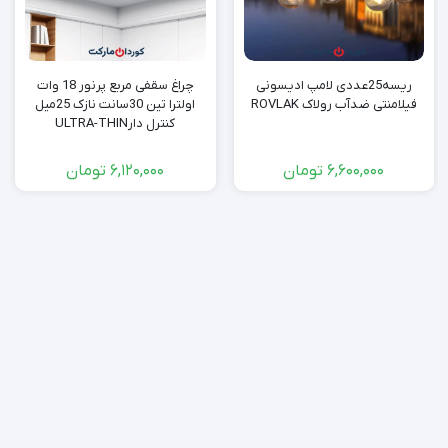
ریسە25عددی لامپ ادیسونی
چراغ سقفی مربع پرنور 18 وات
فیلامنتی ضدآب رولاک ROVLAK
اولترا تین 30سانت نازک 25میل
کنترل دارULTRA-THIN
6,600,000
تومان
6,120,000
تومان