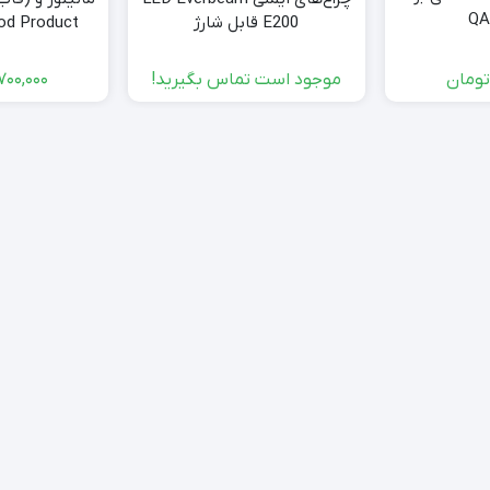
QA
E200 قابل شارژ
209t
ومان
موجود است تماس بگیرید!
700,000