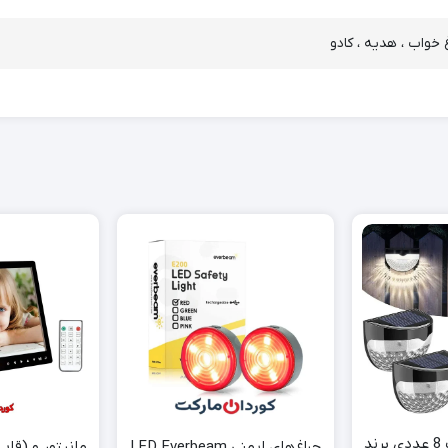
غ خواب ، هدیه ، کادو
چراغ خورشیدی پک 8 عددی برند
چراغ‌های ایمنی LED Everbeam
مانیتور و (قا