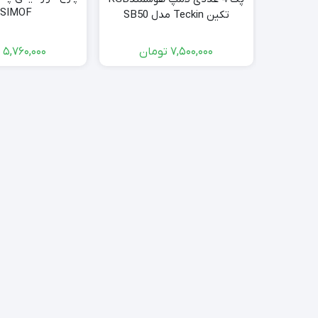
SIMOF
تکین Teckin مدل SB50
5,760,000
ت
7,500,000
تومان