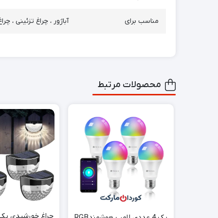
مناسب برای
آباژور ، چراغ تزئینی ، چرا
محصولات مرتبط
پک 4 عددی لامپ هوشمندRGB