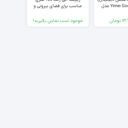
Yimei Good Product مدل
مناسب برای فضای بیرونی و
zclt1
داخلی
00
13,
تومان
موجود است تماس بگیرید!
000