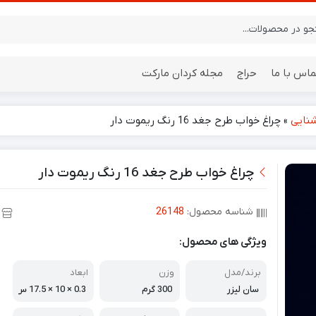
ماس با ما
حراج
مجله کردان مارکت
شنایی
»
چراغ خواب طرح جغد 16 رنگ ریموت دار
ایستگاه هواشناسی
باتری
چراغ خواب طرح جغد 16 رنگ ریموت دار
شناسه محصول:
26148
ویژگی های محصول:
برند/مدل
وزن
ابعاد
سان لیزر
300 گرم
0.3 × 10 × 17.5 س
انتیمتر