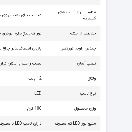
مناسب برای کاربردهای
مناسب برای نصب روی خودرو
گسترده
حفاظت از چشم
نور کم‌ولتاژ برای خود
چندین زاویه نوردهی
بازوی انعطاف‌پذیر چراغ مطالعه 12V که می‌تواند به هر جهتی بچرخد و نیازهای مختلف
نصب آسان
نصب راحت و امکان قرار 
ولتاژ
12 ولت
نوع لامپ
LED
وزن محصول
180 گرم
منبع نور LED کم مصرف
دارای لامپ LED با مصرف 3 وات و نور سفید گرم 3000K