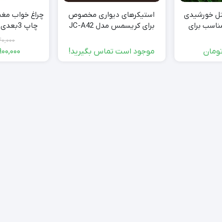
نل خورشیدی
استیکرهای دیواری مخصوص
چراغ خواب مغن
مناسب برای
برای کریسمس مدل JC-A42
از
19
40,000
ومان
موجود است تماس بگیرید!
900,000