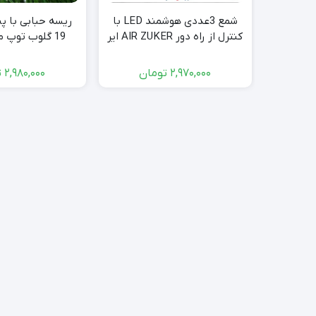
شمع 3عددی هوشمند LED با
ریسه حبابی با پ
کنترل از راه دور AIR ZUKER ایر
19 گلوب توپ 
زوکر
فضای ب
2,970,000
تومان
2,980,000
ت