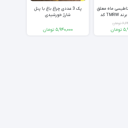
اطیسی ماه معلق
پک 3 عددی چراغ باغ با پنل
ساعت کار م
چاپ 3بعدی برند TMRW کد
شارژ خورشیدی
3 نور | HM652A
315
6,2
تومان
000
5,
تومان
5,940,000
تومان