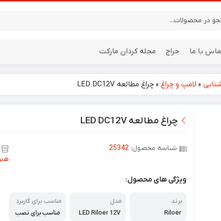
ماس با ما
حراج
مجله کردان مارکت
شنایی
»
لامپ و چراغ
»
چراغ مطالعه LED DC12V
ایستگاه هواشناسی
باتری
چراغ مطالعه LED DC12V
شناسه محصول:
25342
هنر
ویژگی های محصول:
برند
مدل
مناسب برای کاربرد
های گسترده
Riloer
LED Riloer 12V
مناسب برای نصب