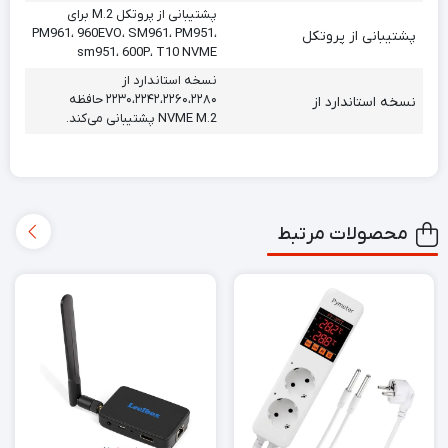
پشتیبانی از پروتکل M.2 برای
PM961، 960EVO، SM961، PM951،
پشتیبانی از پروتکل
sm951، 600P، T10 NVME
نسخه استاندارد از
۲۲۳۰،۲۲۴۲،۲۲۶۰،۲۲۸۰ حافظه
نسخه استاندارد از
NVME M.2 پشتیبانی می‌کند.
محصولات مرتبط