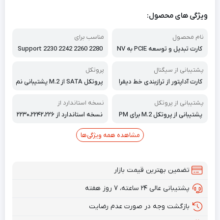
ویژگی های محصول:
نام محصول
مناسب برای
کارت‌ تبدیل و توسعه PCIE به NV
Support 2230 2242 2260 2280
ME SSD M2 سفارش آلمان
M.2 SSD
پشتیبانی از سیگنال
پروتکل
کارت آداپتور از ترازبندی خط دیفرا
پروتکل SATA از M.2 پشتیبانی نم
نسیلی برای پشتیبانی از سیگنال P
ی‌کند.
CI-E 3.0 1X استفاده می‌کند.
پشتیبانی از پروتکل
نسخه استاندارد از
پشتیبانی از پروتکل M.2 برای PM
نسخه استاندارد از ۲۲۳۰،۲۲۴۲،۲۲۶
961، 960EVO، SM961، PM951،
۰،۲۲۸۰ حافظه NVME M.2 پشتیبا
sm951، 600P، T10 NVME
نی می‌کند.
مشاهده همه ویژگی‌ها
تضمین بهترین قیمت بازار
پشتیبانی عالی ۲۴ ساعته، ۷ روز هفته
بازگشت وجه در صورت عدم رضایت