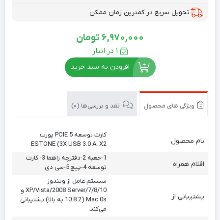
تحویل سریع در کمترین زمان ممکن
6,970,000
تومان
1 در انبار
افزودن به سبد خرید
ویژگی های محصول
نقد و بررسی‌ها (0)
کارت توسعه PCIE 5 پورت
نام محصول
ESTONE (3X USB 3.0 A، X2
1-جعبه 2-دفترچه راهما 3- کارت
اقلام همراه
توسعه 4-پیچ 5-سی دی
سیستم عامل از ویندوز
XP/Vista/2008 Server/7/8/10 و
پشتیبانی از
Mac 0s (10.8.2 به بالا) پشتیبانی
می‌کند.