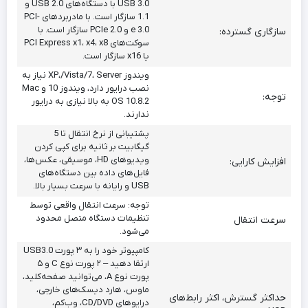
USB 3.0 با دستگاه‌های USB 2.0 و
1.1 سازگار است. با مادربردهای PCI-
e 3.0 و PCIe 2.0 سازگار است. با
سازگاری گسترده:
سوکت‌های PCI Express x1، x4، x8
یا x16 سازگار است.
ویندوز XP،/Vista/7، Server نیاز به
نصب درایور دارد، ویندوز 10 و Mac
توجه:
OS 10.8.2 به بالا نیازی به درایور
ندارند.
پشتیبانی از نرخ انتقال تا 5
گیگابیت بر ثانیه برای کپی کردن
ویدیوهای HD، موسیقی، عکس‌ها،
افزایش کارایی:
فایل‌های داده بین دستگاه‌های
USB و رایانه با سرعت بسیار بالا.
توجه: سرعت انتقال واقعی توسط
تنظیمات دستگاه متصل محدود
سرعت انتقال
می‌شود.
کامپیوتر خود را به ۳ پورت USB3.0
ارتقا دهید – ۲ پورت نوع C و ۵
پورت نوع A، می‌توانید صفحه‌کلید،
ماوس، هارد دیسک‌های خارجی،
حداکثر گسترش، اکثر رابط‌های
درایوهای CD/DVD، وب‌کم،