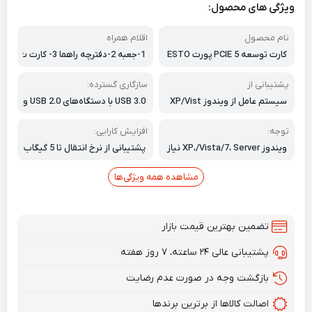
ویژگی های محصول:
نام محصول
اقلام همراه
کارت توسعه PCIE 5 پورت ESTO
1-جعبه 2-دفترچه راهما 3- کارت ت
NE (3X USB 3.0 A، X2
وسعه 4-پیچ 5-سی دی
پشتیبانی از
سازگاری گسترده:
سیستم عامل از ویندوز XP/Vist
USB 3.0 با دستگاه‌های USB 2.0 و
a/2008 Server/7/8/10 و Mac 0
1.1 سازگار است. با مادربردهای PCI
s (10.8.2 به بالا) پشتیبانی می‌کن
-e 3.0 و PCIe 2.0 سازگار است. با
توجه:
افزایش کارایی:
د.
سوکت‌های PCI Express x1، x4،
ویندوز XP،/Vista/7، Server نیاز
پشتیبانی از نرخ انتقال تا 5 گیگاب
x8 یا x16 سازگار است.
به نصب درایور دارد، ویندوز 10 و
یت بر ثانیه برای کپی کردن ویدیو
Mac OS 10.8.2 به بالا نیازی به در
های HD، موسیقی، عکس‌ها، فای
مشاهده همه ویژگی‌ها
ایور ندارند.
ل‌های داده بین دستگاه‌های USB
و رایانه با سرعت بسیار بالا.
تضمین بهترین قیمت بازار
پشتیبانی عالی ۲۴ ساعته، ۷ روز هفته
بازگشت وجه در صورت عدم رضایت
اصالت کالاها از برترین برندها