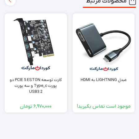
محصولات مرتبط
مبدل LIGHTNING به HDMI
کارت توسعه PCIE 5 ESTON دو
پورت Type_c و سە پورت
USB3.2
موجود است تماس بگیرید!
6,970,000
تومان