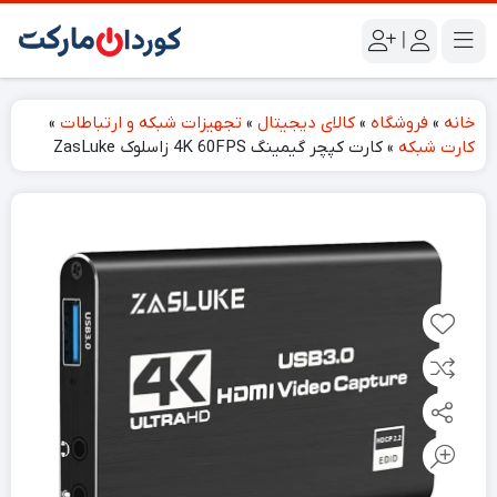
|
خانه
»
فروشگاه
»
کالای دیجیتال
»
تجهیزات شبکه و ارتباطات
»
کارت شبکه
»
کارت کپچر گیمینگ 4K 60FPS زاسلوک ZasLuke