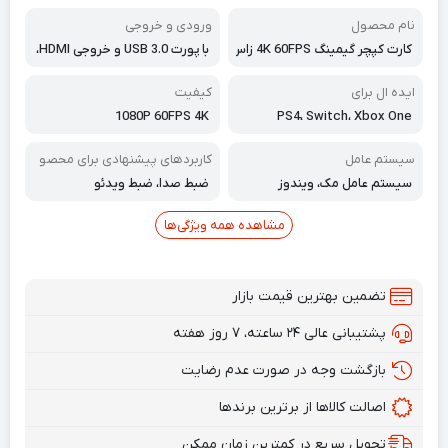
نام محصول
ورودی و خروجی
کارت کپچر گیمینگ 4K 60FPS زاس
با پورت USB 3.0 و خروجی HDMI،
لوک ZasLuke
ایده ال برای
کیفیت
1080P 60FPS 4K
PS4، Switch، Xbox One
سیستم عامل
کاربردهای پیشنهادی برای محصو
ل
سیستم عامل مک، ویندوز
ضبط صدا، ضبط ویدئو
مشاهده همه ویژگی‌ها
تضمین بهترین قیمت بازار
پشتیبانی عالی ۲۴ ساعته، ۷ روز هفته
بازگشت وجه در صورت عدم رضایت
اصالت کالاها از برترین برندها
تحویل سریع در کمترین زمان ممکن