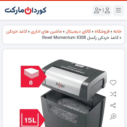
|
خانه
»
فروشگاه
»
کالای دیجیتال
»
ماشین های اداری
»
کاغذ خردکن
»
کاغذ خردکن رکسل Rexel Momentum X308