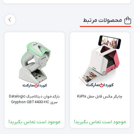
محصولات مرتبط
چاپگر عکس قابل حمل KiiPix
بارکدخوان دیتالاجیک Datalogic
سری Gryphon GBT4400-HC
موجود است تماس بگیرید!
موجود است تماس بگیرید!