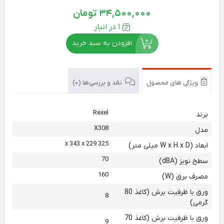
34,500,000
تومان
1 در انبار
افزودن به سبد خرید
ویژگی های محصول
نقد و بررسی‌ها (0)
Rexel
برند
X308
مدل
325 x 343 x 229
ابعاد (W x H x D میلی متر)
70
سطح نویز (dBA)
160
مصرف برق (W)
ورق با ظرفیت برش (کاغذ 80
8
گرمی)
ورق با ظرفیت برش (کاغذ 70
9