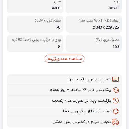
برند
مدل
X308
Rexel
ابعاد (W x H x D میلی متر)
سطح نویز (dBA)
70
325 x 343 x 229
مصرف برق (W)
ورق با ظرفیت برش (کاغذ 80 گرم
ی)
8
160
مشاهده همه ویژگی‌ها
تضمین بهترین قیمت بازار
پشتیبانی عالی ۲۴ ساعته، ۷ روز هفته
بازگشت وجه در صورت عدم رضایت
اصالت کالاها از برترین برندها
تحویل سریع در کمترین زمان ممکن