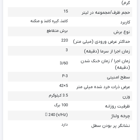
گرم)
15
حجم ظرف/مجموعه در لیتر
کاغذ، گیره کاغذ و منگنه
کاربرد
برش متقاطع
نوع برش
220
حداکثر عرض ورودی (میلی متر)
3
زمان اجرا از سرما (دقیقه)
زمان اجرا / زمان خنک شدن
3/60
(دقیقه)
P-3
سطح امنیتی
5×42
عرض ذرات خرد شده میلی متر
3.5 کیلوگرم
وزن
100 برگ
ظرفیت روزانه
(v/Hz)  240
چرخه ولتاژ
دارد
نشانگر پر بودن سطل