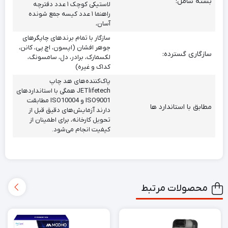
بسته شامل:
لاستیکی کوچک ۱ عدد دفترچه
راهنما ۱ عدد کیسه جمع شونده
آسان،
سازگار با تمام برندهای چاپگرهای
جوهر افشان (اپسون، اچ پی، کانن،
سازگاری گسترده:
لکسمارک، برادر، دل، سامسونگ،
کداک و غیره)
پاک‌کننده‌های هد چاپ
JETlifetech همگی با استانداردهای
ISO9001 و ISO10004 مطابقت
مطابق با استاندارد ها
دارند آزمایش‌های دقیق قبل از
تحویل کارخانه، برای اطمینان از
کیفیت انجام می‌شود.
محصولات مرتبط