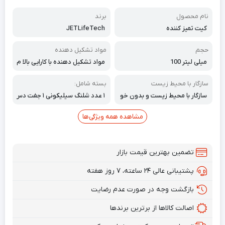
نام محصول
برند
کیت تمیز کننده
JETLifeTech
حجم
مواد تشکیل دهنده
میلی لیتر 100
مواد تشکیل دهنده با کارایی بالا م
انند آنزیم‌های فعال، پاک‌کنندگی ق
وی
سازگار با محیط زیست
بسته شامل:
سازگار با محیط زیست و بدون خو
۱ عدد شلنگ سیلیکونی ۱ جفت دس
ردگی هد چاپ
تکش ۱ عدد نازل درپوش لاستیکی
بزرگ ۱ عدد نازل درپوش لاستیکی
مشاهده همه ویژگی‌ها
کوچک ۱ عدد دفترچه راهنما ۱ عدد
کیسه جمع شونده آسان،
تضمین بهترین قیمت بازار
پشتیبانی عالی ۲۴ ساعته، ۷ روز هفته
بازگشت وجه در صورت عدم رضایت
اصالت کالاها از برترین برندها