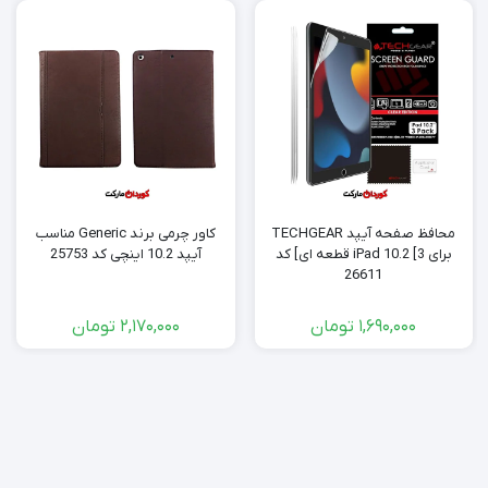
محافظ صفحه آیپد TECHGEAR
کاور چرمی برند Generic مناسب
برای iPad 10.2 [3 قطعه ای] کد
آیپد 10.2 اینچی کد 25753
26611
1,690,000
تومان
2,170,000
تومان