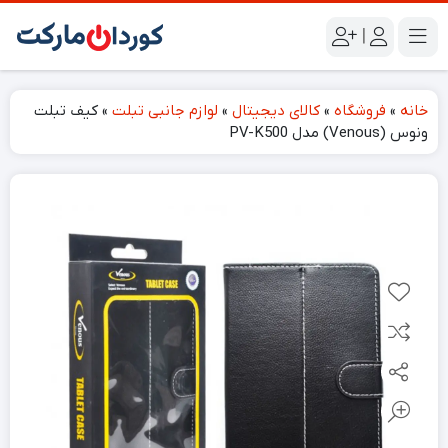
|
خانه
»
فروشگاه
»
کالای دیجیتال
»
لوازم جانبی تبلت
»
کیف تبلت
ونوس (Venous) مدل PV-K500