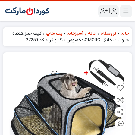
|
خانه
»
فروشگاه
»
خانه و آشپزخانه
»
پت شاپ
»
کیف حمل‌کننده
حیوانات خانگی OMORC،مخصوص سگ و گربه کد 27250