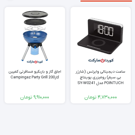
ساعت دیجیتالی وایرلس (شارژر
اجاق گاز و باربکیو مسافرتی کمپین
بی سیم) رومیزری پوینتاچ
گازCampingaz Party Grill 200
POINTUCH مدل SY-W0241
-استوک کد (40788)
4,730,000
تومان
9,910,000
تومان