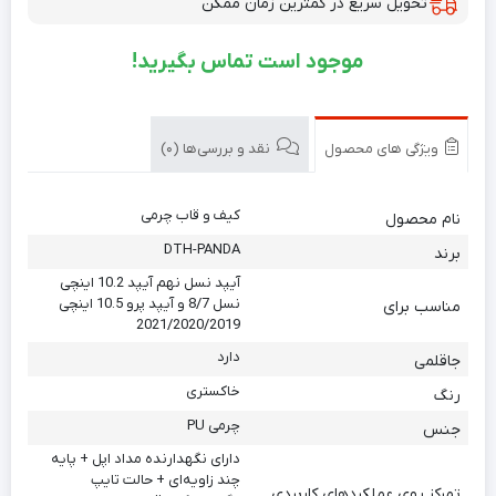
تحویل سریع در کمترین زمان ممکن
موجود است تماس بگیرید!
ویژگی های محصول
نقد و بررسی‌ها (0)
کیف و قاب چرمی
نام محصول
DTH-PANDA
برند
آیپد نسل نهم آیپد 10.2 اینچی
نسل 8/7 و آیپد پرو 10.5 اینچی
مناسب برای
2021/2020/2019
دارد
جاقلمی
خاکستری
رنگ
چرمی PU
جنس
دارای نگهدارنده مداد اپل + پایه
چند زاویه‌ای + حالت تایپ
تمرکز روی عملکردهای کاربردی