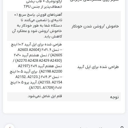
ارگونومیک + قاب پشتی
انعطاف‌پذیر از جنس TPU
آهنرباهای قوی‌تر، پاسخ سریع ۰.۱
ثانیه‌ای را تضمین می‌کنند تا
دستگاه شما به طور خودکار به
خاموش /روشن شدن خودکار
خاموش /روشن شود و عملکرد آن
کاهش یابد.
طراحی شده برای اپل آیپد ۱۰.۲ اینچ
– نسل ۹، ۲۰۲۱ (A2603 A2604
A2605) / نسل هشتم آیپد ۲۰۲۰
(A2270 A2428 A2429 A2430) /
نسل هفتم آیپد ۲۰۱۹ (A2197
طراحی شده برای اپل آیپد
A2198 A2200). برای آیپد ۱۰.۵ اینچ
– نسل ۳، ۲۰۱۹ (A2152، A2123،
A2153، A2154)، آیپد پرو ۱۰.۵ اینچ
۲۰۱۷ (A1701، A1709).
قلم اپل شامل نمی‌شود.
توجه