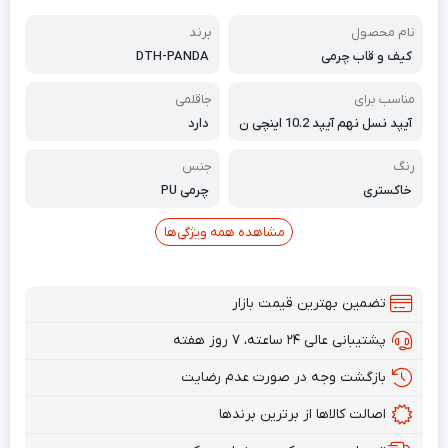
نام محصول
برند
کیف و قاب چرمی
DTH-PANDA
مناسب برای
جاقلمی
آیپد نسل نهم آیپد 10.2 اینچی ن
دارد
سل 8/7 و آیپد پرو 10.5 اینچی 20
21/2020/2019
رنگ
جنس
خاکستری
چرمی PU
مشاهده همه ویژگی‌ها
تضمین بهترین قیمت بازار
پشتیبانی عالی ۲۴ ساعته، ۷ روز هفته
بازگشت وجه در صورت عدم رضایت
اصالت کالاها از برترین برندها