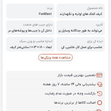
نام محصول
برند
کیف کمک های اولیه و نگهدارند
FunBlast
ه ی دارو
کاربرد
دارای جیب های متعدد
می‌تواند به طور جداگانه وسایل پز
داخل آن با جیب‌ها و پوشه‌های س
شکی شما را با جیب‌های متعدد نگ
ازماندهی شده، وسایل شما را مرت
هداری و طبقه‌بندی کند.
ب نگه می‌دارد.
ایده ال برای
اندازه مناسب و وزن سبک
مناسب برای محل کار، ماشین، کی
ابعاد – ۱۸ × ۱۳ × ۱ سانتی‌متر کیف
ف ورزشی، کوله پشتی، کیف دست
مسافرتی کمک‌های اولیه کوچک و
ی. حمل آسان برای استفاده روزمر
سبک،
مشاهده همه ویژگی‌ها
ه.
تضمین بهترین قیمت بازار
پشتیبانی عالی ۲۴ ساعته، ۷ روز هفته
بازگشت وجه در صورت عدم رضایت
اصالت کالاها از برترین برندها