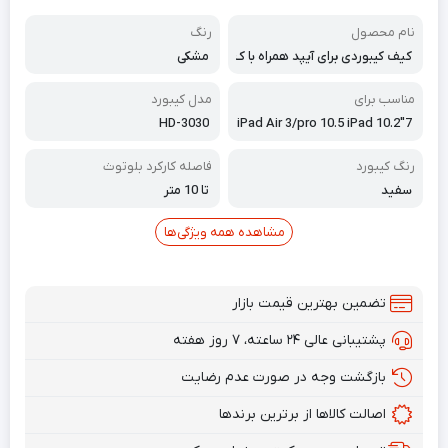
نام محصول
رنگ
کیف کیبوردی برای آیپد همراه با ک
مشکی
یبورد بلوتوثی بی سیم
مناسب برای
مدل کیبورد
HD-3030
iPad Air 3/pro 10.5 iPad 10.2"7
th gen (2019) iPad 10.2"8th g
en (2020) iPad 10.2"9th gen
رنگ کیبورد
فاصله کارکرد بلوتوث
(2021)
سفید
تا 10 متر
مشاهده همه ویژگی‌ها
تضمین بهترین قیمت بازار
پشتیبانی عالی ۲۴ ساعته، ۷ روز هفته
بازگشت وجه در صورت عدم رضایت
اصالت کالاها از برترین برندها