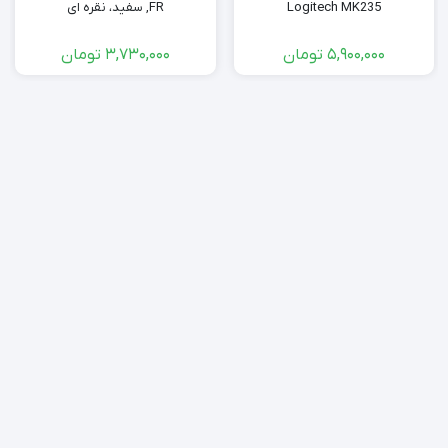
Logitech MK235
FR, سفید، نقره ای
5,900,000
تومان
3,730,000
تومان