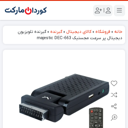
|
خانه
»
فروشگاه
»
کالای دیجیتال
»
گیرنده
»
گیرنده تلویزیون
دیجیتال پر سرعت مجستیک majestic DEC-663