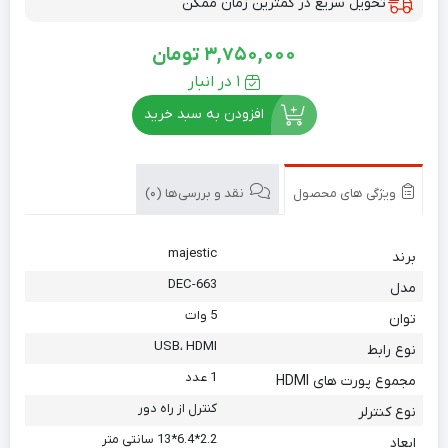
تحویل سریع در کمترین زمان ممکن
3,750,000
تومان
1 در انبار
افزودن به سبد خرید
ویژگی های محصول
نقد و بررسی‌ها (0)
majestic
برند
DEC-663
مدل
5 وات
توان
USB، HDMI
نوع رابط
1 عدد
مجموع پورت های HDMI
کنترل از راه دور
نوع کنترلر
2.2*6.4*13 سانتی متر
ابعاد