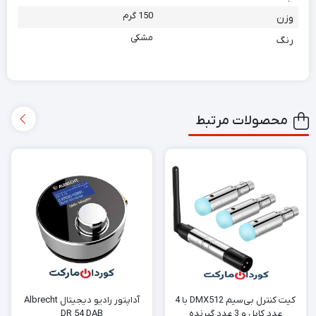
150 گرم
وزن
مشکی
رنگ
محصولات مرتبط
کیت کنترل بی‌سیم DMX512 با 4
آداپتور رادیو دیجیتال Albrecht
عدد کابل و 3 عدد گیرنده
DR 54 DAB